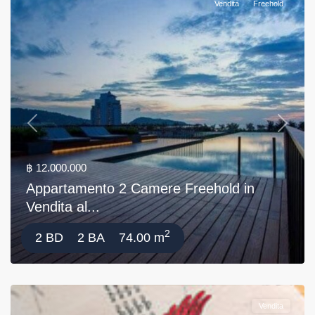
Vendita
Freehold
Previous
Next
฿ 12.000.000
Appartamento 2 Camere Freehold in
Vendita al...
2
2 BD
2 BA
74.00 m
Vendita