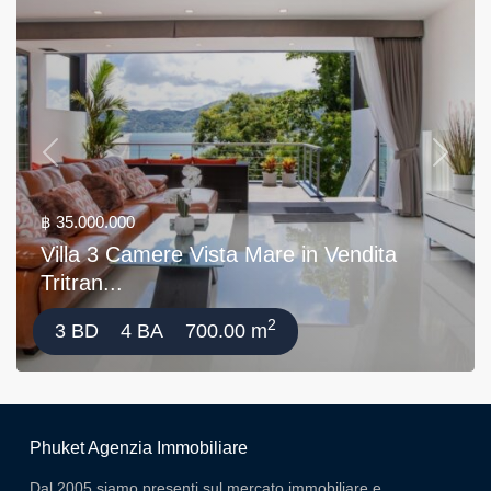
Previous
Next
฿ 35.000.000
Villa 3 Camere Vista Mare in Vendita
Tritran...
2
3 BD
4 BA
700.00 m
Phuket Agenzia Immobiliare
Dal 2005 siamo presenti sul mercato immobiliare e