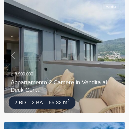
Vendita
Previous
Next
฿ 8.900.000
Appartamento 2 Camere in Vendita al
Deck Con...
2
2 BD
2 BA
65.32 m